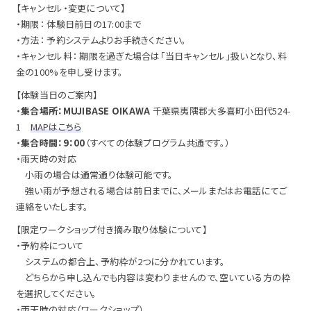
【キャンセル・変更について】
・期限： 体験日前日の17:00まで
・方法： 予約システムよりお手続きください。
・キャンセル料： 期限を過ぎた場合は「当日キャンセル」扱いとなり、料
金の100%を申し受けます。
【体験当日のご案内】
・
集合場所：MUJIBASE OIKAWA
千葉県夷隅郡大多喜町小田代524-
1
MAPはこちら
・
集合時間：9：00
（すべての体験プログラム共通です。）
・雨天時の対応
小雨の場合は通常通り体験可能です。
強い雨が予想される場合は前日までに、メールまたはお電話にてご
連絡をいたします。
【限定ワークショップ付き摘み取り体験について】
・予約枠について
システムの都合上、予約枠が2つに分かれています。
どちらから申し込んでも内容は変わりませんので、空いている方の枠
を選択してください。
・雨天時の対応（ワークショップ）