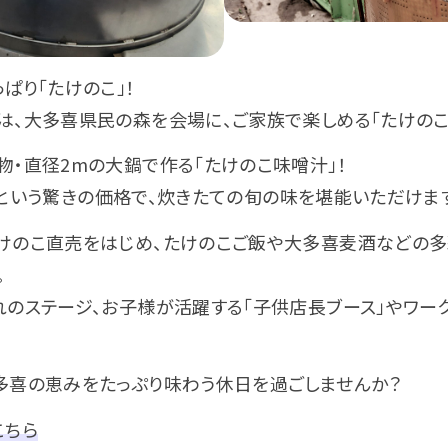
ぱり「たけのこ」！
は、大多喜県民の森を会場に、ご家族で楽しめる「たけのこ
物・直径2mの大鍋で作る「たけのこ味噌汁」！
00円という驚きの価格で、炊きたての旬の味を堪能いただけま
けのこ直売をはじめ、たけのこご飯や大多喜麦酒などの多
。
れのステージ、お子様が活躍する「子供店長ブース」やワー
多喜の恵みをたっぷり味わう休日を過ごしませんか？
こちら