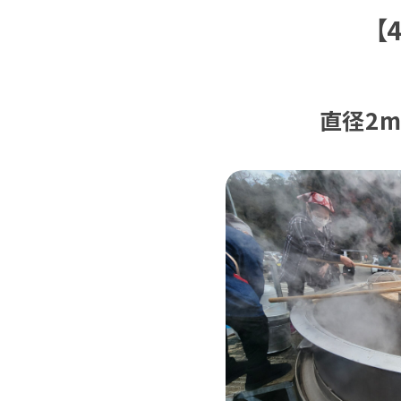
【
直径2